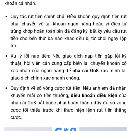
khoản cá nhân.
Quy tắc rút tiền chính chủ: Điều khoản quy định tiền rút
phải chuyển về tài khoản ngân hàng hoặc ví điện tử
trùng khớp hoàn toàn tên đã đăng ký, bất kỳ yêu cầu rút
tiền cho bên thứ ba nào khác đều bị từ chối ngay lập
tức.
Xử lý lỗi nạp tiền: Nếu giao dịch nạp tiền gặp lỗi kỹ
thuật, hội viên cần cung cấp biên lai chuyển khoản có
xác nhận của ngân hàng để
nhà cái Go8
xác minh lại
giao dịch chính xác nhanh chóng.
Quy định về số vòng cược rút tiền: Nếu anh em đã nhận
khuyến mãi có tiền thưởng,
điều khoản điều kiện
của
nhà cái Go8 bắt buộc phải hoàn thành đầy đủ số vòng
cược tối thiểu trước khi thực hiện lệnh rút tiền thắng
cược.