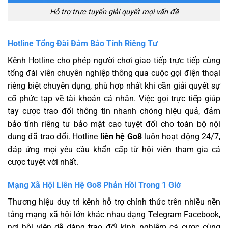
Hỗ trợ trực tuyến giải quyết mọi vấn đề
Hotline Tổng Đài Đảm Bảo Tính Riêng Tư
Kênh Hotline cho phép người chơi giao tiếp trực tiếp cùng
tổng đài viên chuyên nghiệp thông qua cuộc gọi điện thoại
riêng biệt chuyên dụng, phù hợp nhất khi cần giải quyết sự
cố phức tạp về tài khoản cá nhân. Việc gọi trực tiếp giúp
tay cược trao đổi thông tin nhanh chóng hiệu quả, đảm
bảo tính riêng tư bảo mật cao tuyệt đối cho toàn bộ nội
dung đã trao đổi. Hotline
liên hệ Go8
luôn hoạt động 24/7,
đáp ứng mọi yêu cầu khẩn cấp từ hội viên tham gia cá
cược tuyệt vời nhất.
Mạng Xã Hội Liên Hệ Go8 Phản Hồi Trong 1 Giờ
Thương hiệu duy trì kênh hỗ trợ chính thức trên nhiều nền
tảng mạng xã hội lớn khác nhau dạng Telegram Facebook,
nơi hội viên dễ dàng trao đổi kinh nghiệm cá cược cùng