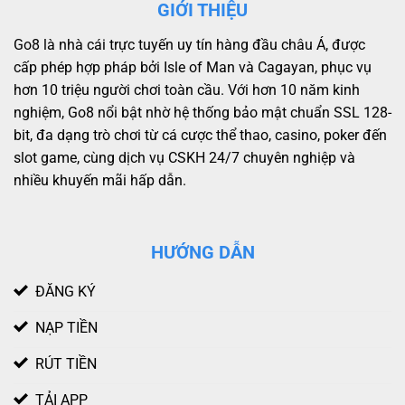
GIỚI THIỆU
Go8
là nhà cái trực tuyến uy tín hàng đầu châu Á, được
cấp phép hợp pháp bởi Isle of Man và Cagayan, phục vụ
hơn 10 triệu người chơi toàn cầu. Với hơn 10 năm kinh
nghiệm, Go8 nổi bật nhờ hệ thống bảo mật chuẩn SSL 128-
bit, đa dạng trò chơi từ cá cược thể thao, casino, poker đến
slot game, cùng dịch vụ CSKH 24/7 chuyên nghiệp và
nhiều khuyến mãi hấp dẫn.
HƯỚNG DẪN
ĐĂNG KÝ
NẠP TIỀN
RÚT TIỀN
TẢI APP