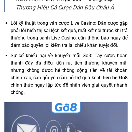
Thương Hiệu Cá Cược Dẫn Đầu Châu Á
Lỗi kỹ thuật trong ván cược Live Casino: Dân cược gặp
phải lỗi hiển thị sai lệch kết quả, mất kết nối trước khi trả
thưởng trong sảnh Live Casino, cần thông báo ngay để
đảm bảo quyền lợi kiểm tra lại chiếu khán tuyệt đối.
Sự cố khiếu nại về khuyến mãi Go8: Tay cược hoàn
thành đầy đủ điều kiện rút tiền thưởng khuyến mãi
nhưng không được hệ thống cộng tiền về tài khoản
chính xác, cần gửi yêu cầu hỗ trợ qua kênh
liên hệ Go8
chính thức ngay lập tức để nhân viên giải quyết nhanh
chóng.