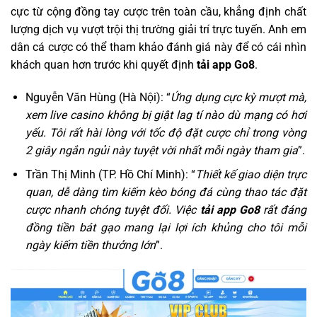
cực từ cộng đồng tay cược trên toàn cầu, khẳng định chất
lượng dịch vụ vượt trội thị trường giải trí trực tuyến. Anh em
dân cá cược có thể tham khảo đánh giá này để có cái nhìn
khách quan hơn trước khi quyết định
tải app Go8
.
Nguyễn Văn Hùng (Hà Nội): “
Ứng dụng cực kỳ mượt mà,
xem live casino không bị giật lag tí nào dù mạng có hơi
yếu. Tôi rất hài lòng với tốc độ đặt cược chỉ trong vòng
2 giây ngắn ngủi này tuyệt vời nhất mỗi ngày tham gia
”.
Trần Thị Minh (TP. Hồ Chí Minh): “
Thiết kế giao diện trực
quan, dễ dàng tìm kiếm kèo bóng đá cùng thao tác đặt
cược nhanh chóng tuyệt đối. Việc
tải app Go8
rất đáng
đồng tiền bát gạo mang lại lợi ích khủng cho tôi mỗi
ngày kiếm tiền thưởng lớn
”.