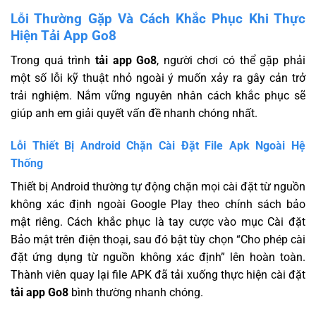
Lỗi Thường Gặp Và Cách Khắc Phục Khi Thực
Hiện Tải App Go8
Trong quá trình
tải app Go8
, người chơi có thể gặp phải
một số lỗi kỹ thuật nhỏ ngoài ý muốn xảy ra gây cản trở
trải nghiệm. Nắm vững nguyên nhân cách khắc phục sẽ
giúp anh em giải quyết vấn đề nhanh chóng nhất.
Lỗi Thiết Bị Android Chặn Cài Đặt File Apk Ngoài Hệ
Thống
Thiết bị Android thường tự động chặn mọi cài đặt từ nguồn
không xác định ngoài Google Play theo chính sách bảo
mật riêng. Cách khắc phục là tay cược vào mục Cài đặt
Bảo mật trên điện thoại, sau đó bật tùy chọn “Cho phép cài
đặt ứng dụng từ nguồn không xác định” lên hoàn toàn.
Thành viên quay lại file APK đã tải xuống thực hiện cài đặt
tải app Go8
bình thường nhanh chóng.