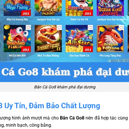
Bắn Cá Go8 khám phá đại dương
 Uy Tín, Đảm Bảo Chất Lượng
lượng hình ảnh mượt mà cho
Bắn Cá Go8
nên đã hợp tác cùng 
ng, minh bạch, công bằng.