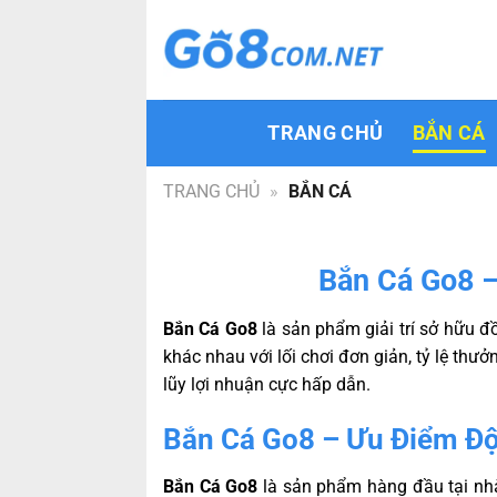
Bỏ
qua
nội
dung
TRANG CHỦ
BẮN CÁ
TRANG CHỦ
»
BẮN CÁ
Bắn Cá Go8 
Bắn Cá
Go8
là sản phẩm giải trí sở hữu đ
khác nhau với lối chơi đơn giản, tỷ lệ thư
lũy lợi nhuận cực hấp dẫn.
Bắn Cá Go8 – Ưu Điểm Độ
Bắn Cá Go8
là sản phẩm hàng đầu tại nhà 