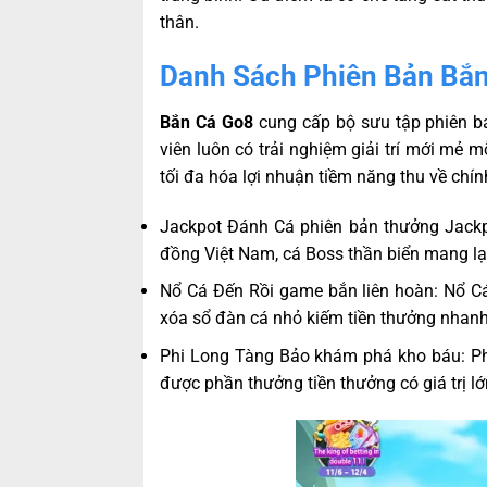
thân.
Danh Sách Phiên Bản Bắn
Bắn Cá Go8
cung cấp bộ sưu tập phiên bả
viên luôn có trải nghiệm giải trí mới mẻ
tối đa hóa lợi nhuận tiềm năng thu về chín
Jackpot Đánh Cá phiên bản thưởng Jackpot
đồng Việt Nam, cá Boss thần biển mang lạ
Nổ Cá Đến Rồi game bắn liên hoàn: Nổ Cá 
xóa sổ đàn cá nhỏ kiếm tiền thưởng nhan
Phi Long Tàng Bảo khám phá kho báu: Phi
được phần thưởng tiền thưởng có giá trị l