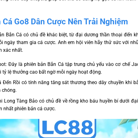
 Cá Go8 Dân Cược Nên Trải Nghiệm
n Bắn Cá có chủ đề khác biệt, từ đại dương thần thoại đến 
 mỗi ngày tham gia cá cược. Anh em hội viên hãy thử sức với
h xác nhất.
: Đây là phiên bản Bắn Cá tập trung chủ yếu vào cơ chế Jackp
i tỷ lệ thưởng cao bất ngờ mỗi ngày hoạt động.
Đến Rồi có tính năng tăng sát thương theo dây chuyền khi bắn
h chóng.
 Long Tàng Bảo có chủ đề về rồng kho báu huyền bí dưới đại
ớn nhất phiên bản cá cược.