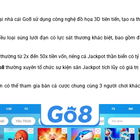
 nhà cái Go8 sử dụng công nghệ đồ họa 3D tiên tiến, tạo ra t
iều loại súng lưới đạn có lực sát thương khác biệt, bao gồm đ
hường từ 2x đến 50x tiền vốn, riêng cá Jackpot thần biển có tỷ
o8
thường xuyên tổ chức sự kiện săn Jackpot tích lũy có giá trị
n có thể tham gia bàn cá cược chung cùng 3 người chơi khác,