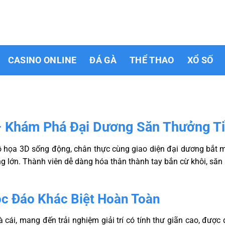
CASINO ONLINE
ĐÁ GÀ
THỂ THAO
XỔ SỐ
– Khám Phá Đại Dương Săn Thưởng Ti
ồ họa 3D sống động, chân thực cùng giao diện đại dương bắt m
ởng lớn. Thành viên dễ dàng hóa thân thành tay bắn cừ khôi, săn 
c Đáo Khác Biệt Hoàn Toàn
cái, mang đến trải nghiệm giải trí có tính thư giãn cao, đượ