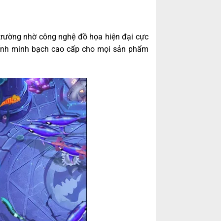
trường nhờ công nghệ đồ họa hiện đại cực
tính minh bạch cao cấp cho mọi sản phẩm