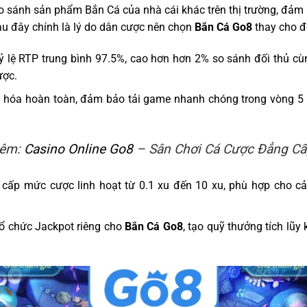
o sánh sản phẩm Bắn Cá của nhà cái khác trên thị trường, đảm bả
au đây chính là lý do dân cược nên chọn
Bắn Cá Go8
thay cho đ
 lệ RTP trung bình 97.5%, cao hơn hơn 2% so sánh đối thủ cù
ược.
 hóa hoàn toàn, đảm bảo tải game nhanh chóng trong vòng 5 g
hêm:
Casino Online Go8
– Sân Chơi Cá Cược Đẳng Cấ
cấp mức cược linh hoạt từ 0.1 xu đến 10 xu, phù hợp cho cả
tổ chức Jackpot riêng cho
Bắn Cá Go8
, tạo quỹ thưởng tích lũy