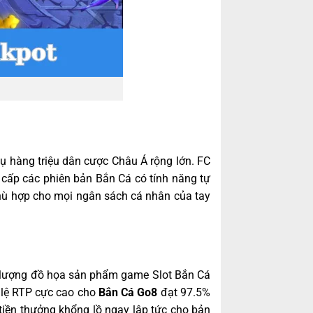
ụ hàng triệu dân cược Châu Á rộng lớn. FC
 cấp các phiên bản Bắn Cá có tính năng tự
ù hợp cho mọi ngân sách cá nhân của tay
t lượng đồ họa sản phẩm game Slot Bắn Cá
 lệ RTP cực cao cho
Bắn Cá Go8
đạt 97.5%
 tiền thưởng khổng lồ ngay lập tức cho bản