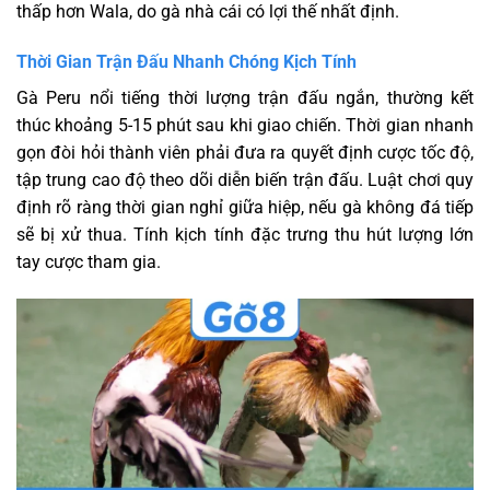
thấp hơn Wala, do gà nhà cái có lợi thế nhất định.
Thời Gian Trận Đấu Nhanh Chóng Kịch Tính
Gà Peru nổi tiếng thời lượng trận đấu ngắn, thường kết
thúc khoảng 5-15 phút sau khi giao chiến. Thời gian nhanh
gọn đòi hỏi thành viên phải đưa ra quyết định cược tốc độ,
tập trung cao độ theo dõi diễn biến trận đấu. Luật chơi quy
định rõ ràng thời gian nghỉ giữa hiệp, nếu gà không đá tiếp
sẽ bị xử thua. Tính kịch tính đặc trưng thu hút lượng lớn
tay cược tham gia.