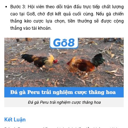
Bước 3: Hội viên theo dõi trận đấu trực tiếp chất lượng
cao tại Go8, chờ đợi kết quả cuối cùng. Nếu gà chiến
thắng kèo cược lựa chọn, tiền thưởng sẽ được cộng
thẳng vào tài khoản.
Đá gà Peru trải nghiệm cược thăng hoa
Kết Luận