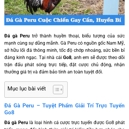
Đá gà Peru
trở thành huyền thoại, biểu tượng của sức
mạnh cùng sự dũng mãnh. Gà Peru có nguồn gốc Nam Mỹ,
sở hữu lối đá thông minh, tốc độ chớp nhoáng, sức bền bỉ
đáng kinh ngạc. Tại nhà cái
Go8
, anh em sẽ được theo dõi
trận đấu phát sóng trực tiếp, đặt cược chủ động, nhận
thưởng giá trị và đảm bảo tính an toàn tuyệt đối.
Mục lục bài viết
Đá Gà Peru – Tuyệt Phẩm Giải Trí Trực Tuyến
Go8
Đá gà Peru
là loại hình cá cược trực tuyến được Go8 phát