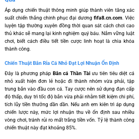
Áp dụng chiến thuật thông minh giúp thành viên tăng xác
suất chiến thắng chinh phục đại dương
fifa8.cn.com
. Việc
luyện tập thường xuyên đồng thời quan sát cách chơi cao
thủ khác sẽ mang lại kinh nghiệm quý báu. Nắm vững luật
chơi, biết cách điều tiết tiền cược linh hoạt là chìa khóa
thành công.
Chiến Thuật Bắn Rỉa Cá Nhỏ Đạt Lợi Nhuận Ổn Định
Đây là phương pháp
Bắn cá Thần Tài
ưu tiên tiêu diệt cá
nhỏ xuất hiện đơn lẻ hoặc đi thành nhóm vừa phải, tập
trung bắn vào đầu con cá. Tay cược nên sử dụng đạn cấp
độ thấp, duy trì tốc độ bắn vừa phải nhằm tiết kiệm chi phí,
tích lũy tiền thưởng dần dần. Nếu anh em kiên trì áp dụng
chiến lược này, mức lợi nhuận thu về ổn định sau nhiều
vòng chơi, tránh rủi ro mất trắng tiền vốn. Tỷ lệ thành công
chiến thuật này đạt khoảng 85%.