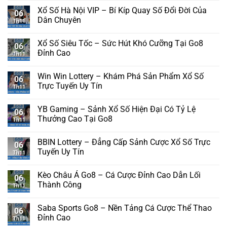
Xổ Số Hà Nội VIP – Bí Kíp Quay Số Đổi Đời Của
06
Dân Chuyên
Th11
Xổ Số Siêu Tốc – Sức Hút Khó Cưỡng Tại Go8
06
Đỉnh Cao
Th11
Win Win Lottery – Khám Phá Sản Phẩm Xổ Số
06
Trực Tuyến Uy Tín
Th11
YB Gaming – Sảnh Xổ Số Hiện Đại Có Tỷ Lệ
06
Thưởng Cao Tại Go8
Th11
BBIN Lottery – Đẳng Cấp Sảnh Cược Xổ Số Trực
06
Tuyến Uy Tín
Th11
Kèo Châu Á Go8 – Cá Cược Đỉnh Cao Dẫn Lối
06
Thành Công
Th11
Saba Sports Go8 – Nền Tảng Cá Cược Thể Thao
06
Đỉnh Cao
Th11