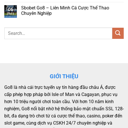
Sbobet Go8 – Liên Minh Cá Cược Thể Thao
06
Chuyên Nghiệp
Th11
GIỚI THIỆU
Go8
là nhà cái trực tuyến uy tín hàng đầu châu Á, được
cấp phép hợp pháp bởi Isle of Man và Cagayan, phục vụ
hơn 10 triệu người chơi toàn cầu. Với hơn 10 năm kinh
nghiệm, Go8 nổi bật nhờ hệ thống bảo mật chuẩn SSL 128-
bit, đa dạng trò chơi từ cá cược thể thao, casino, poker đến
slot game, cùng dịch vụ CSKH 24/7 chuyên nghiệp và