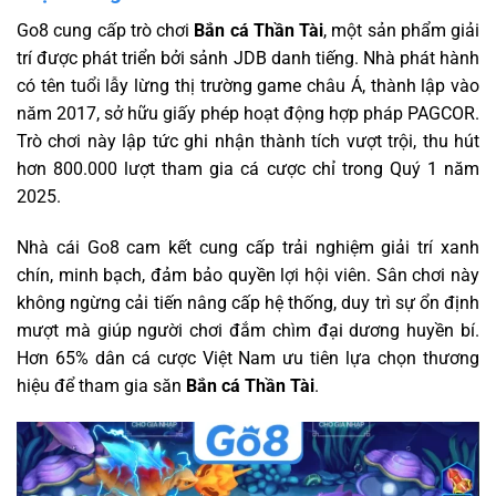
Go8 cung cấp trò chơi
Bắn cá Thần Tài
, một sản phẩm giải
trí được phát triển bởi sảnh JDB danh tiếng. Nhà phát hành
có tên tuổi lẫy lừng thị trường game châu Á, thành lập vào
năm 2017, sở hữu giấy phép hoạt động hợp pháp PAGCOR.
Trò chơi này lập tức ghi nhận thành tích vượt trội, thu hút
hơn 800.000 lượt tham gia cá cược chỉ trong Quý 1 năm
2025.
Nhà cái Go8 cam kết cung cấp trải nghiệm giải trí xanh
chín, minh bạch, đảm bảo quyền lợi hội viên. Sân chơi này
không ngừng cải tiến nâng cấp hệ thống, duy trì sự ổn định
mượt mà giúp người chơi đắm chìm đại dương huyền bí.
Hơn 65% dân cá cược Việt Nam ưu tiên lựa chọn thương
hiệu để tham gia săn
Bắn cá Thần Tài
.