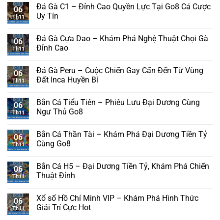
Đá Gà C1 – Đỉnh Cao Quyền Lực Tại Go8 Cá Cược
06
Uy Tín
Th11
Đá Gà Cựa Dao – Khám Phá Nghệ Thuật Chọi Gà
06
Đỉnh Cao
Th11
Đá Gà Peru – Cuộc Chiến Gay Cấn Đến Từ Vùng
06
Đất Inca Huyền Bí
Th11
Bắn Cá Tiểu Tiên – Phiêu Lưu Đại Dương Cùng
06
Ngư Thủ Go8
Th11
Bắn Cá Thần Tài – Khám Phá Đại Dương Tiền Tỷ
06
Cùng Go8
Th11
Bắn Cá H5 – Đại Dương Tiền Tỷ, Khám Phá Chiến
06
Thuật Đỉnh
Th11
Xổ số Hồ Chí Minh VIP – Khám Phá Hình Thức
06
Giải Trí Cực Hot
Th11